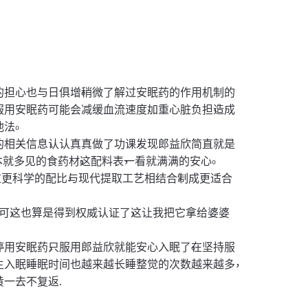
。
的担心也与日俱增
稍微了解过安眠药的作用机制的
、
、
服用安眠药可能会减缓血流速度
加重心脏负担
造成
。
他法
，
，
的相关信息
认认真真做了功课
发现郎益欣简直就是
。
，
。
本就多见的食药材
这配料表
一看就满满的安心
，
，
过更科学的配比
与现代提取工艺相结合
制成更适合
，
，
可
这也算是得到权威认证了
这让我把它拿给婆婆
，
。
停用安眠药
只服用郎益欣就能安心入眠了
在坚持服
，
，
，
主入眠
睡眠时间也越来越长
睡整觉的次数越来越多
一去不复返.