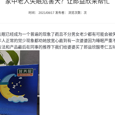
家中老人失眠危害大？让郎益欣来帮忙
时间： 2021/08/17 发布者： 浏览次数：次
。
，
失眠已经成为一个普遍的现象了
而且不分男女老少
都有可能会被
，
。
年人正常的觉少现象
都劝她放宽心
直到有一次婆婆因为睡眠严重
。
，
，
方法和产品
最后
在同事的推荐下
我们给婆婆买了郎益欣酸枣仁五