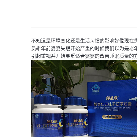
，
不知道是环境变化还是生活习惯的影响
好像现在
。
，
，
员
半年前
婆婆失眠开始严重的时候
我们以为是老
，
引起重视
并开始寻觅适合婆婆的改善睡眠质量的