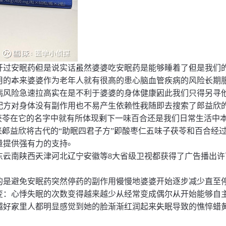
。
，
，
开过安眠药
但是说实话
虽然婆婆吃安眠药是能够睡着了
但是我们
，
，
用的
本来婆婆作为老年人就有很高的患心脑血管疾病的风险
长期
，
，
病风险急速拉高
实在是不利于婆婆的身体健康
因此我们只得另寻
，
，
。
配方
对身体没有副作用
也不易产生依赖性
我随即去搜索了郎益欣
，
茯苓在它的名字中就有所体现
剩下一味百合还是我们日常生活中
。
，
、
、
来
郎益欣将古代的
“
助眠四君子方
”
即酸枣仁
五味子
茯苓和百合经
。
量提供强有力的支持
、
、
、
、
、
、
东
云南
陕西
天津
河北
辽宁
安徽等8大省级卫视都获得了广告播出许
，
的是避免安眠药突然停药的副作用
慢慢地婆婆开始逐步减少直至
，
，
变
：
心悸失眠的次数变得越来越少
从经常变成偶尔
从开始能够自
，
，
越好
家里人都明显感觉到她的脸渐渐红润起来
失眠导致的憔悴蜡黄