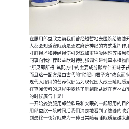
，
在服用郎益欣之前
我们曾经短暂地去医院给婆婆
，
人都会知道
安眠药是通过麻痹神经的方式发挥作
、
，
肝脏损坏和神经损伤
引起或加重呼吸困难等
将患
，
同事向我推荐郎益欣时
特别强调它是纯草本植物
，
、
、
“
所见即所得
”
其配方中的主要成分酸枣仁
五味子
而且这一配方是由古代的
“
助眠四君子方
”
改良而
，
现代人服用的营养保健品
为现代国人改善睡眠质
，
、
在查阅资料的过程中
我还了解到郎益欣在吉林
山
的时候底气十足
！
，
一开始婆婆服用郎益欣是和安眠药一起服用的
目
，
用郎益欣一段时间后
我们清楚地看到了婆婆的改
。
到最终一夜好眠成为一种日常
随着睡眠质量越来