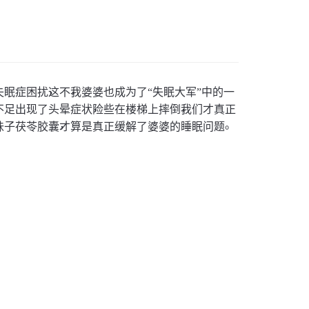
，
，
失眠症困扰
这不
我婆婆也成为了
“
失眠大军
”
中的一
，
，
不足出现了头晕症状
险些在楼梯上摔倒
我们才真正
，
。
味子茯苓胶囊
才算是真正缓解了婆婆的睡眠问题